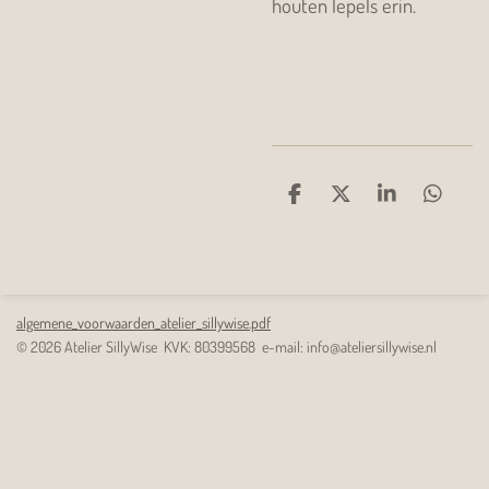
houten lepels erin.
D
D
S
D
e
e
h
e
l
e
a
l
e
l
r
e
n
e
n
algemene_voorwaarden_atelier_sillywise.pdf
© 2026 Atelier SillyWise KVK: 80399568 e-mail: info@ateliersillywise.nl