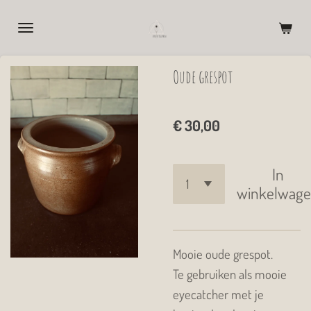
Ga
direct
naar
Oude grespot
de
hoofdinhoud
€ 30,00
In
winkelwag
Mooie oude grespot.
Te gebruiken als mooie
eyecatcher met je