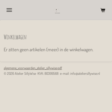
Ga
direct
naar
de
hoofdinhoud
Winkelwagen
Er zitten geen artikelen (meer) in de winkelwagen.
algemene_voorwaarden_atelier_sillywise.pdf
© 2026 Atelier SillyWise KVK: 80399568 e-mail: info@ateliersillywise.nl