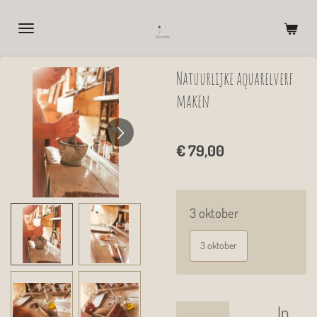
Ga
direct
naar
Natuurlijke aquarelverf
de
maken
hoofdinhoud
€ 79,00
3 oktober
3 oktober
In