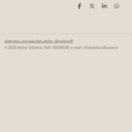
D
D
S
D
e
e
h
e
l
e
a
l
e
l
r
e
n
e
n
algemene_voorwaarden_atelier_sillywise.pdf
© 2026 Atelier SillyWise KVK: 80399568 e-mail: info@ateliersillywise.nl