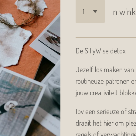
In win
De SillyWise detox
Jezelf los maken van
routineuze patronen e
jouw creativiteit blokk
Ipv een serieuze of s
draait het hier om ple
regels of verwachting