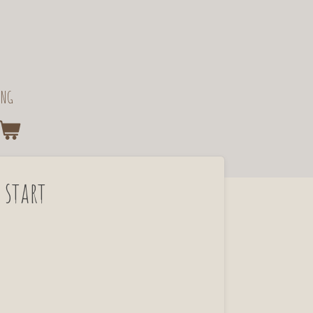
ING
 start