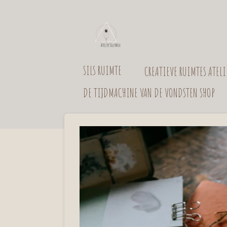
Ga
direct
naar
SILS RUIMTE
CREATIEVE RUIMTES ATEL
de
hoofdinhoud
DE TIJDMACHINE VAN DE VONDSTEN SHOP