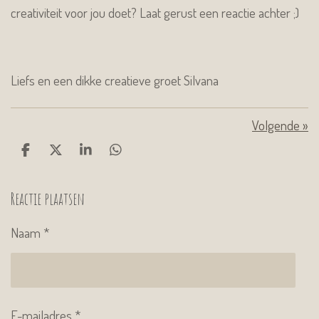
creativiteit voor jou doet? Laat gerust een reactie achter ;)
Liefs en een dikke creatieve groet Silvana
Volgende
»
D
D
S
D
e
e
h
e
l
e
a
l
Reactie plaatsen
e
l
r
e
n
e
n
Naam *
E-mailadres *