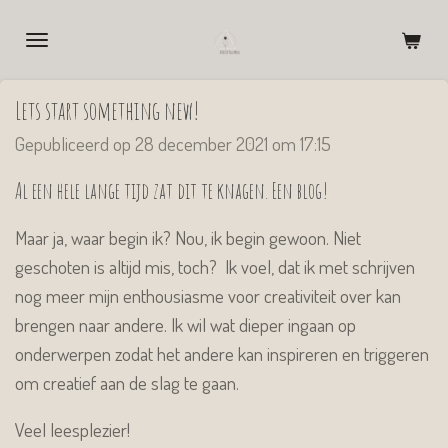
Ga
direct
naar
Lets start something new!
de
hoofdinhoud
Gepubliceerd op 28 december 2021 om 17:15
Al een hele lange tijd zat dit te knagen. Een blog!
Maar ja, waar begin ik? Nou, ik begin gewoon. Niet
geschoten is altijd mis, toch? Ik voel, dat ik met schrijven
nog meer mijn enthousiasme voor creativiteit over kan
brengen naar andere. Ik wil wat dieper ingaan op
onderwerpen zodat het andere kan inspireren en triggeren
om creatief aan de slag te gaan.
Veel leesplezier!