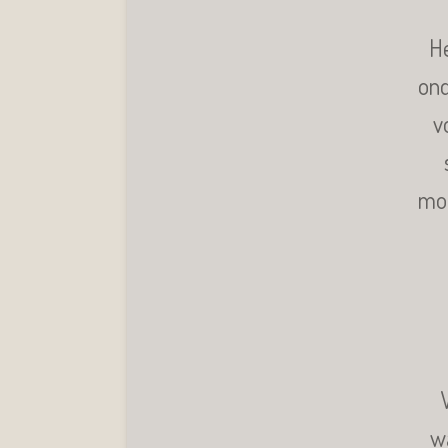
He
ond
v
mod
w