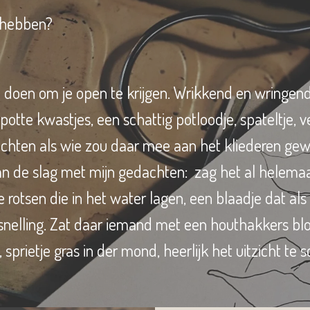
d hebben?
doen om je open te krijgen. Wrikkend en wringen
otte kwastjes, een schattig potloodje, spateltje, v
achten als wie zou daar mee aan het kliederen gew
aan de slag met mijn gedachten: zag het al helema
de rotsen die in het water lagen, een blaadje dat a
elling. Zat daar iemand met een houthakkers blou
 sprietje gras in der mond, heerlijk het uitzicht te 