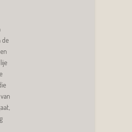
n
n de
een
ije
e
die
 van
aat,
g