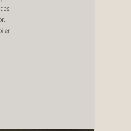
haos
r.
oi er