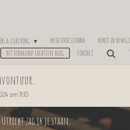
MEER OVER SILVANA
KUNST IN BEWEG
IERS & COACHING
HET VERHALEND CREATIEVE BLOG
CONTACT
Avontuur..
24 om 11:10
Utrecht zag ik je staan,