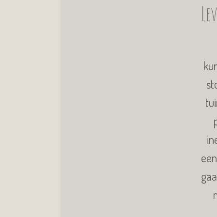
Le
kun
st
tu
in
een
gaa