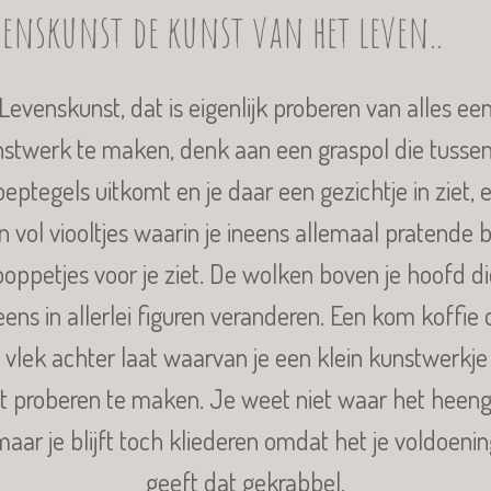
venskunst de kunst van het leven..
Levenskunst, dat is eigenlijk proberen van alles ee
stwerk te maken, denk aan een graspol die tusse
oeptegels uitkomt en je daar een gezichtje in ziet, 
in vol viooltjes waarin je ineens allemaal pratende bl
poppetjes voor je ziet. De wolken boven je hoofd di
eens in allerlei figuren veranderen. Een kom koffie 
 vlek achter laat waarvan je een klein kunstwerkje
t proberen te maken. Je weet niet waar het heeng
maar je blijft toch kliederen omdat het je voldoenin
geeft dat gekrabbel.