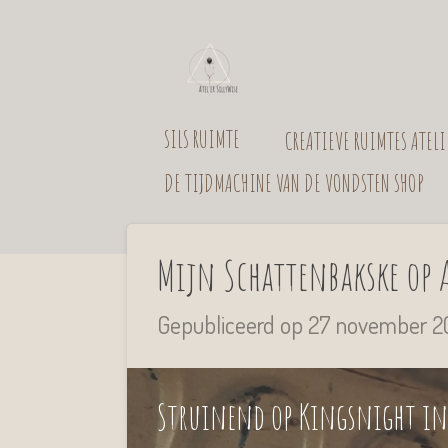
Ga
direct
naar
SILS RUIMTE
CREATIEVE RUIMTES ATEL
de
hoofdinhoud
DE TIJDMACHINE VAN DE VONDSTEN SHOP
Mijn Schattenbakske op 
Gepubliceerd op 27 november 20
Struinend op Kingsnight in 