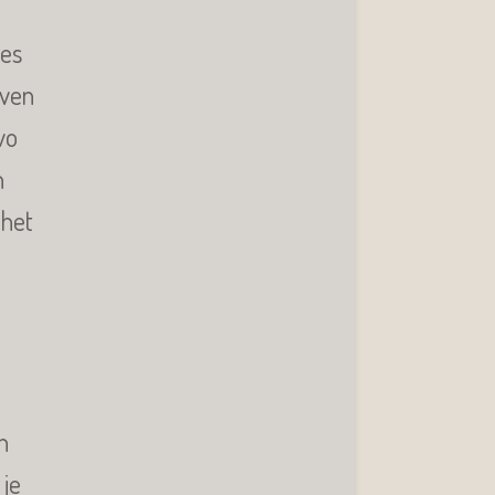
les
even
vo
n
 het
n
je