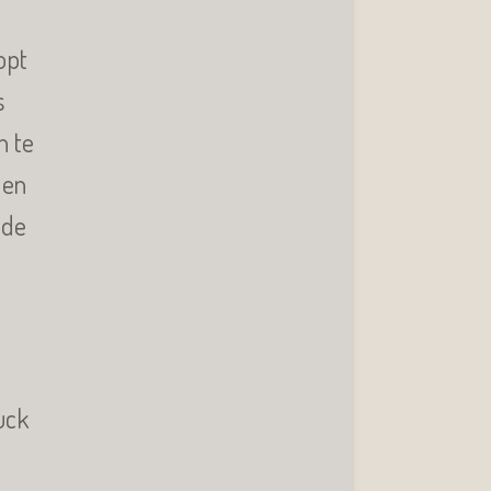
opt
s
n te
 en
nde
uck