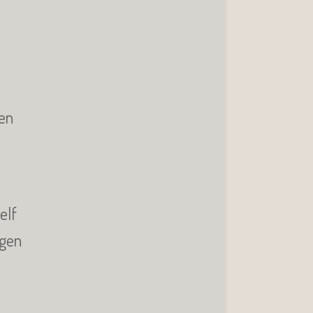
 en
elf
ngen