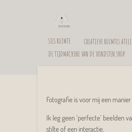
Ga
direct
naar
SILS RUIMTE
CREATIEVE RUIMTES ATEL
de
hoofdinhoud
DE TIJDMACHINE VAN DE VONDSTEN SHOP
Fotografie is voor mij een manier 
Ik leg geen ‘perfecte’ beelden v
stilte of een interactie.